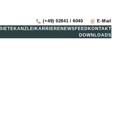
(+49) 02841 / 6040
E-Mail
BIETE
KANZLEI
KARRIERE
NEWSFEED
KONTAKT
DOWNLOADS