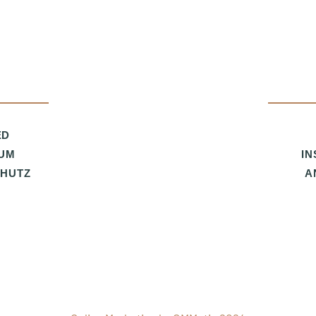
ED
UM
I
HUTZ
A