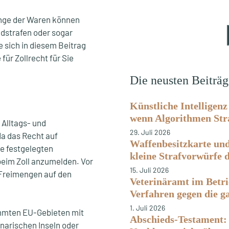
enge der Waren können
ldstrafen oder sogar
e sich in diesem Beitrag
für Zollrecht für Sie
Die neusten Beiträ
Künstliche Intelligenz
wenn Algorithmen Str
 Alltags- und
29. Juli 2026
a das Recht auf
Waffenbesitzkarte un
ie festgelegten
kleine Strafvorwürfe d
beim Zoll anzumelden. Vor
15. Juli 2026
n Freimengen auf den
Veterinäramt im Betri
Verfahren gegen die g
1. Juli 2026
mmten EU-Gebieten mit
Abschieds-Testament: 
arischen Inseln oder