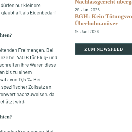
Nachlassgericht über
dürfen nur kleinere
29. Juni 2026
glaubhaft als Eigenbedarf
BGH: Kein Tötungsvor
Überholmanöver
15. Juni 2026
chten?
 geltenden Freimengen. Bei
ZUM NEWSFEED
nze bei 430 € für Flug- und
schreiten Ihre Waren diese
en bis zu einem
satz von 17,5 %. Bei
spezifischer Zollsatz an.
arenwert nachzuweisen, da
chätzt wird.
chten?
 geltenden Freimengen. Bei