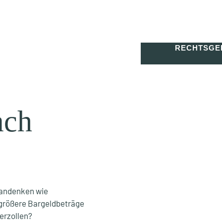
RECHTSGE
ach
eandenken wie
 größere Bargeldbeträge
erzollen?