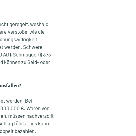
recht geregelt, weshalb
ere Verstöße, wie die
rdnungswidrigkeit
et werden. Schwere
70 AO), Schmuggel (§ 373
und können zu Geld- oder
ausfallen?
et werden. Bei
1.000.000 €. Waren von
ten, müssen nachverzollt
schlag führt. Dies kann
doppelt bezahlen.