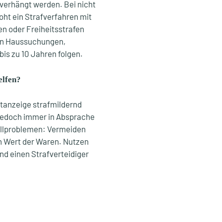
verhängt werden. Bei nicht
oht ein Strafverfahren mit
en oder Freiheitsstrafen
nen Haussuchungen,
is zu 10 Jahren folgen.
elfen?
stanzeige strafmildernd
e jedoch immer in Absprache
Zollproblemen: Vermeiden
en Wert der Waren. Nutzen
nd einen Strafverteidiger