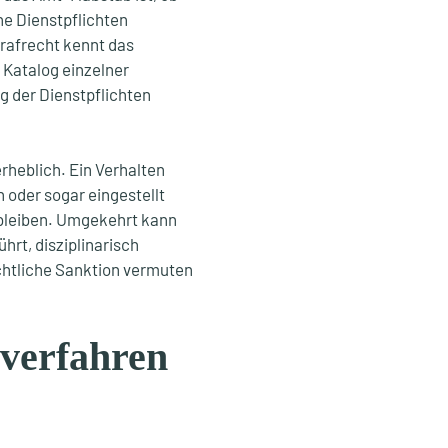
ne Dienstpflichten
rafrecht kennt das
 Katalog einzelner
g der Dienstpflichten
rheblich. Ein Verhalten
n oder sogar eingestellt
 bleiben. Umgekehrt kann
hrt, disziplinarisch
echtliche Sanktion vermuten
rverfahren