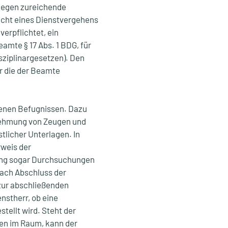
 Liegen zureichende
acht eines Dienstvergehens
verpflichtet, ein
eamte § 17 Abs. 1 BDG, für
ziplinargesetzen). Den
r die der Beamte
genen Befugnissen. Dazu
nehmung von Zeugen und
tlicher Unterlagen. In
weis der
nung sogar Durchsuchungen
ach Abschluss der
zur abschließenden
nstherr, ob eine
ellt wird. Steht der
en im Raum, kann der