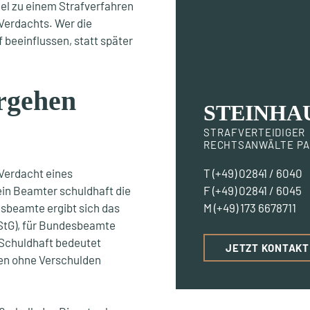
llel zu einem Strafverfahren
Verdachts. Wer die
beeinflussen, statt später
rgehen
STEINHA
STRAFVERTEIDIGER
RECHTSANWÄLTE PA
 Verdacht eines
T
(+49) 02841 / 6040
ein Beamter schuldhaft die
F (+49) 02841 / 6045
esbeamte ergibt sich das
M (
+49) 173 6678711
StG), für Bundesbeamte
Schuldhaft bedeutet
JETZT KONTAK
ehen ohne Verschulden