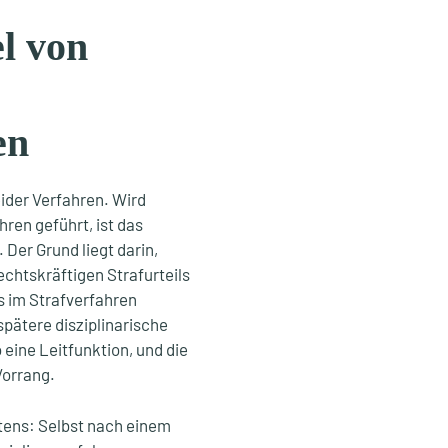
l von
en
ider Verfahren. Wird
ren geführt, ist das
Der Grund liegt darin,
echtskräftigen Strafurteils
s im Strafverfahren
 spätere disziplinarische
eine Leitfunktion, und die
Vorrang.
tens: Selbst nach einem