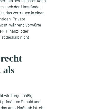
ußerhalb des Dienstes kann
n es nach den Umständen
st, das Vertrauen in einer
tigen. Private
 nicht, während Vorwürfe
i-, Finanz- oder
ist deshalb nicht
recht
 als
ht wird regelmäßig
ht primär um Schuld und
 das Amt. Maßstab ist, ob