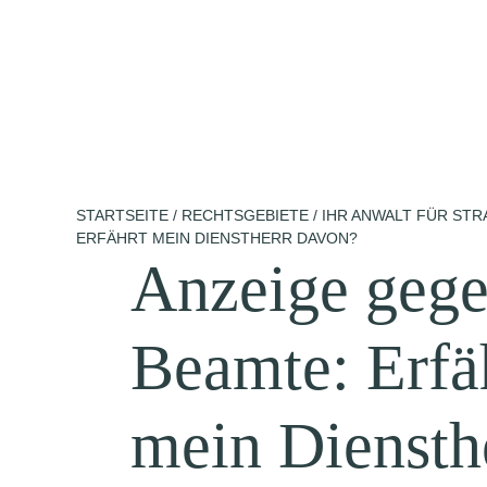
Zum
Inhalt
springen
STARTSEITE
/
RECHTSGEBIETE
/
IHR ANWALT FÜR ST
ERFÄHRT MEIN DIENSTHERR DAVON?
Anzeige geg
Beamte: Erfä
mein Diensth