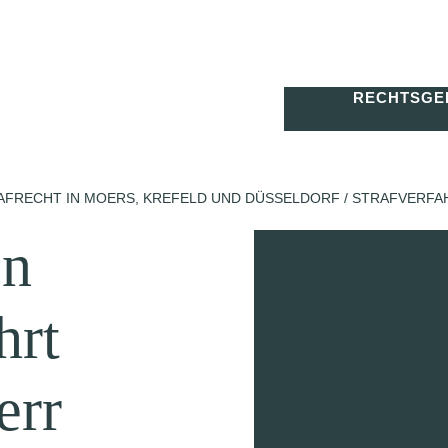
RECHTSGE
RAFRECHT IN MOERS, KREFELD UND DÜSSELDORF
/
STRAFVERFA
en
hrt
err