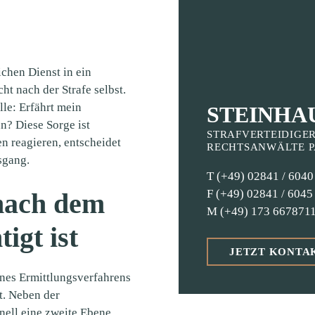
ichen Dienst in ein
cht nach der Strafe selbst.
lle: Erfährt mein
STEINHA
n? Diese Sorge ist
STRAFVERTEIDIGE
en reagieren, entscheidet
RECHTSANWÄLTE P
sgang.
T
(+49) 02841 / 6040
F (+49) 02841 / 6045
nach dem
M (
+49) 173 667871
igt ist
JETZT KONTA
ines Ermittlungsverfahrens
t. Neben der
nell eine zweite Ebene