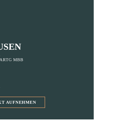
USEN
R
ARTG MBB
1
KT AUFNEHMEN