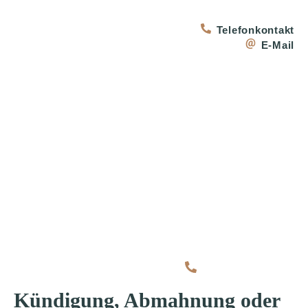
Zum
Inhalt
Telefonkontakt
springen
E-Mail
(+49) 02841/6040
Kündigung, Abmahnung oder